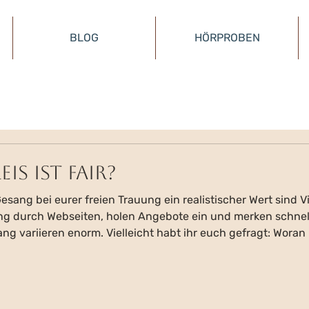
BLOG
HÖRPROBEN
is ist fair?
sang bei eurer freien Trauung ein realistischer Wert sind V
g durch Webseiten, holen Angebote ein und merken schnell: 
ng variieren enorm. Vielleicht habt ihr euch gefragt: Woran 
 Preis? 🎤 Rede & Gesang – zwei Herzen, eine Aufgabe Als 
euch an einem der emoti