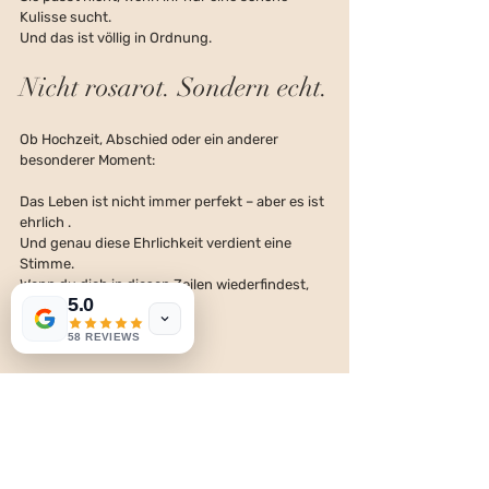
Kulisse sucht.
Und das ist völlig in Ordnung.
Nicht rosarot. Sondern echt.
Ob Hochzeit, Abschied oder ein anderer 
besonderer Moment:
Das Leben ist nicht immer perfekt – aber es ist 
ehrlich .
Und genau diese Ehrlichkeit verdient eine 
Stimme.
Wenn du dich in diesen Zeilen wiederfindest, 
5.0
dann lade ich dich ein:
58 REVIEWS
Schau dich weiter um.
Lerne meine Arbeit kennen.
Und vielleicht gestalten wir gemeinsam einen 
Moment, der bleibt.